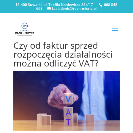
16-400 Suwałki, ul. Teofila Noniewicza 85c/17
668 848
668
l.saladonis@rach-mistrz.pl
Czy od faktur sprzed
rozpoczęcia działalności
można odliczyć VAT?