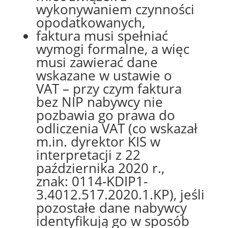
wykonywaniem czynności
opodatkowanych,
faktura musi spełniać
wymogi formalne, a więc
musi zawierać dane
wskazane w
ustawie o
VAT
– przy czym faktura
bez NIP nabywcy nie
pozbawia go prawa do
odliczenia VAT (co wskazał
m.in. dyrektor KIS w
interpretacji z 22
października 2020 r.,
znak:
0114-KDIP1-
3.4012.517.2020.1.KP
), jeśli
pozostałe dane nabywcy
identyfikują go w sposób