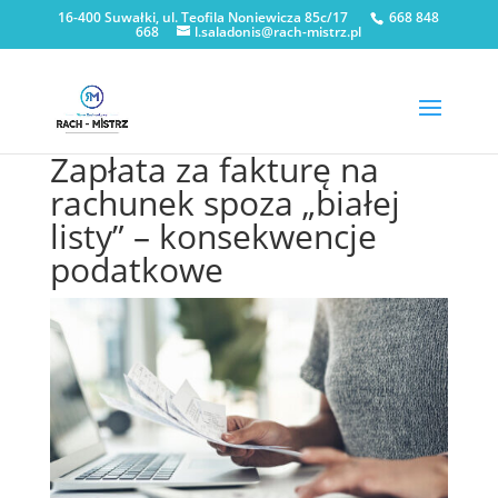
16-400 Suwałki, ul. Teofila Noniewicza 85c/17
668 848
668
l.saladonis@rach-mistrz.pl
Zapłata za fakturę na
rachunek spoza „białej
listy” – konsekwencje
podatkowe