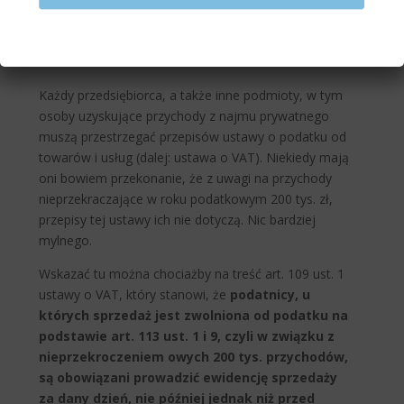
Każdy przedsiębiorca, a także inne podmioty, w tym
osoby uzyskujące przychody z najmu prywatnego
muszą przestrzegać przepisów ustawy o podatku od
towarów i usług (dalej: ustawa o VAT). Niekiedy mają
oni bowiem przekonanie, że z uwagi na przychody
nieprzekraczające w roku podatkowym 200 tys. zł,
przepisy tej ustawy ich nie dotyczą. Nic bardziej
mylnego.
Wskazać tu można chociażby na treść art. 109 ust. 1
ustawy o VAT, który stanowi, że
podatnicy, u
których sprzedaż jest zwolniona od podatku na
podstawie art. 113 ust. 1 i 9, czyli w związku z
nieprzekroczeniem owych 200 tys. przychodów,
są obowiązani prowadzić ewidencję sprzedaży
za dany dzień, nie później jednak niż przed