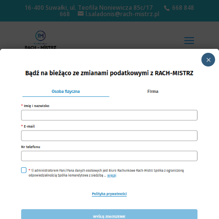
16-400 Suwałki, ul. Teofila Noniewicza 85c/17
668 848
668
l.saladonis@rach-mistrz.pl
×
Przepisy ustawy o VAT
dotyczą każdego
przedsiębiorcy