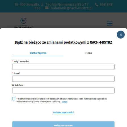
16-400 Suwałki, ul. Teofila Noniewicza 85c/17
668 848
668
l.saladonis@rach-mistrz.pl
×
Opłata za parking razem
z VAT, ale czy zawsze?