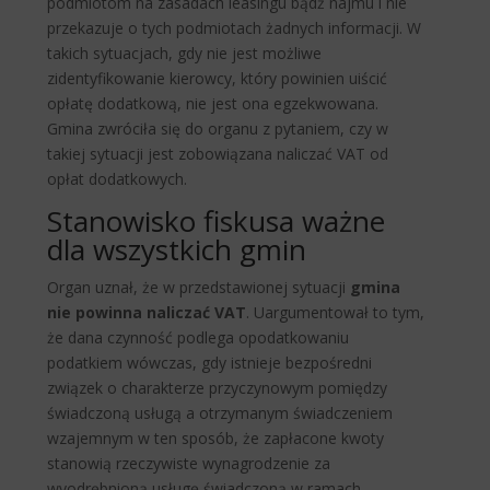
podmiotom na zasadach leasingu bądź najmu i nie
przekazuje o tych podmiotach żadnych informacji. W
takich sytuacjach, gdy nie jest możliwe
zidentyfikowanie kierowcy, który powinien uiścić
opłatę dodatkową, nie jest ona egzekwowana.
Gmina zwróciła się do organu z pytaniem, czy w
takiej sytuacji jest zobowiązana naliczać VAT od
opłat dodatkowych.
Stanowisko fiskusa ważne
dla wszystkich gmin
Organ uznał, że w przedstawionej sytuacji
gmina
nie powinna naliczać VAT
. Uargumentował to tym,
że dana czynność podlega opodatkowaniu
podatkiem wówczas, gdy istnieje bezpośredni
związek o charakterze przyczynowym pomiędzy
świadczoną usługą a otrzymanym świadczeniem
wzajemnym w ten sposób, że zapłacone kwoty
stanowią rzeczywiste wynagrodzenie za
wyodrębnioną usługę świadczoną w ramach