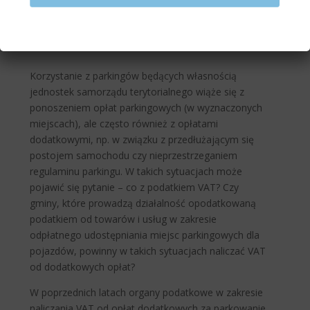
Korzystanie z parkingów będących własnością
jednostek samorządu terytorialnego wiąże się z
ponoszeniem opłat parkingowych (w wyznaczonych
miejscach), ale często również z opłatami
dodatkowymi, np. w związku z przedłużającym się
postojem samochodu czy nieprzestrzeganiem
regulaminu parkingu. W takich sytuacjach może
pojawić się pytanie – co z podatkiem VAT? Czy
gminy, które prowadzą działalność opodatkowaną
podatkiem od towarów i usług w zakresie
odpłatnego udostępniania miejsc parkingowych dla
pojazdów, powinny w takich sytuacjach naliczać VAT
od dodatkowych opłat?
W poprzednich latach organy podatkowe w zakresie
naliczania VAT od opłat dodatkowych za parkowanie