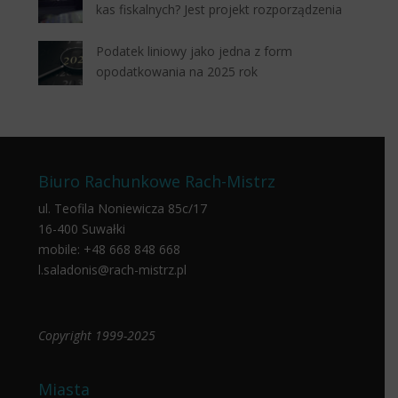
kas fiskalnych? Jest projekt rozporządzenia
Podatek liniowy jako jedna z form
opodatkowania na 2025 rok
Biuro Rachunkowe Rach-Mistrz
ul. Teofila Noniewicza 85c/17
16-400 Suwałki
mobile:
+48 668 848 668
l.saladonis@rach-mistrz.pl
Copyright 1999-2025
Miasta