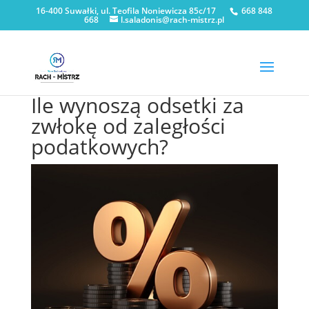
16-400 Suwałki, ul. Teofila Noniewicza 85c/17
668 848
668
l.saladonis@rach-mistrz.pl
Ile wynoszą odsetki za
zwłokę od zaległości
podatkowych?