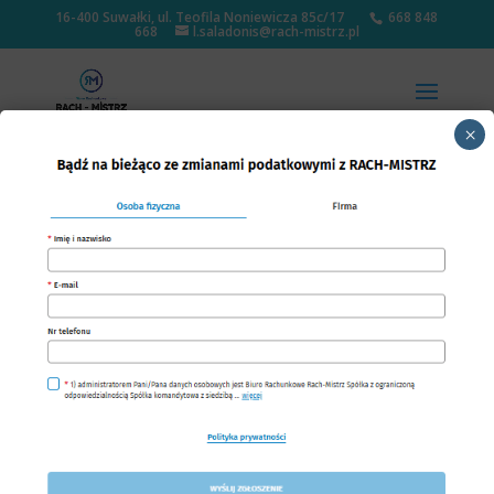
16-400 Suwałki, ul. Teofila Noniewicza 85c/17
668 848
668
l.saladonis@rach-mistrz.pl
×
KSeF – czy ma znaczenie
dla podatników
zwolnionych z VAT?