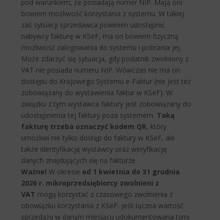
pod warunkiem, że posiadają numer NIP. Mają oni
bowiem możliwość korzystania z systemu. W takiej
zaś sytuacji sprzedawca powinien udostępnić
nabywcy fakturę w KSeF, ma on bowiem fizyczną
możliwość zalogowania do systemu i pobrania jej.
Może zdarzyć się sytuacja, gdy podatnik zwolniony z
VAT nie posiada numeru NIP. Wówczas nie ma on
dostępu do Krajowego Systemu e-Faktur (nie jest też
zobowiązany do wystawienia faktur w KSeF). W
związku z tym wystawca faktury jest zobowiązany do
udostępnienia tej faktury poza systemem.
Taką
fakturę trzeba oznaczyć kodem QR
, który
umożliwi nie tylko dostęp do faktury w KSeF, ale
także identyfikację wystawcy oraz weryfikację
danych znajdujących się na fakturze.
Ważne!
W okresie
od 1 kwietnia do 31 grudnia
2026 r. mikroprzedsiębiorcy zwolnieni z
VAT
mogą korzystać z czasowego zwolnienia z
obowiązku korzystania z KSeF, jeśli łączna wartość
sprzedaży w danym miesiącu udokumentowana tymi