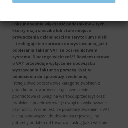
Już niedługo obowiązkowy Krajowy System e-
Faktur obejmie większość podatników – tych,
którzy mają siedzibę lub stałe miejsce
prowadzenia działalności na terytorium Polski
– i zobliguje ich zarówno do wystawiania, jak i
odbierania faktur VAT za pośrednictwem
systemu. Dlaczego większość? Bowiem ustawa
o VAT przewiduje wyłączenie obowiązku
wystawiania faktur za pomocą KSeF w
odniesieniu do sprzedaży zwolnionej.
Istnieją dwie podstawowe kategorie zwolnień z
podatku od towarów i usług – zwolnienie
podmiotowe (z uwagi na wartość sprzedaży) oraz
zwolnienie przedmiotowe (z uwagi na wykonywane
czynności). Ważne jest, że podatnicy zwolnieni z VAT
nie są zobowiązani do dokonania rejestracji na
potrzeby podatku od towarów i usług (jako właśnie